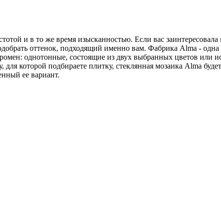
отой и в то же время изысканностью. Если вас заинтересовала 
одобрать оттенок, подходящий именно вам. Фабрика Alma - одн
громен: однотонные, состоящие из двух выбранных цветов или 
у, для которой подбираете плитку, стеклянная мозаика Alma буде
енный ее вариант.