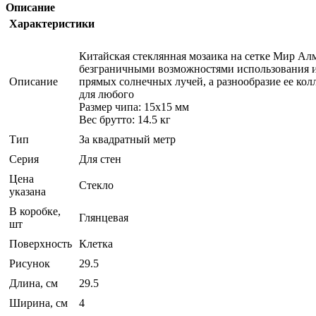
Описание
Характеристики
Китайская стеклянная мозаика на сетке Мир Алм
безграничными возможностями использования 
Описание
прямых солнечных лучей, а разнообразие ее ко
для любого
Размер чипа: 15x15 мм
Вес брутто: 14.5 кг
Тип
За квадратный метр
Серия
Для стен
Цена
Стекло
указана
В коробке,
Глянцевая
шт
Поверхность
Клетка
Рисунок
29.5
Длина, см
29.5
Ширина, см
4