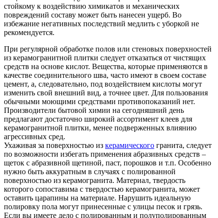
стойкому к воздействию химикатов и механических
повреждений составу может быть нанесен ущерб. Во
избежание негативных последствий медлить с уборкой не
рекомендуется.
При регулярной обработке полов или стеновых поверхностей
из керамогранитной плитки следует отказаться от чистящих
средств на основе кислот. Вещества, которые применяются в
качестве соединительного шва, часто имеют в своем составе
цемент, а, следовательно, под воздействием кислоты могут
изменить свой внешний вид, а точнее цвет. Для пользования
обычными моющими средствами противопоказаний нет.
Производители бытовой химии на сегодняшний день
предлагают достаточно широкий ассортимент клеев для
керамогранитной плитки, менее подверженных влиянию
агрессивных сред.
Ухаживая за поверхностью из
керамического
гранита, следует
по возможности избегать применения абразивных средств –
щеток с абразивной щетиной, паст, порошков и т.п. Особенно
нужно быть аккуратным в случаях с полированной
поверхностью из керамогранита. Материал, твердость
которого сопоставима с твердостью керамогранита, может
оставить царапины на материале. Нарушить идеальную
полировку пола могут принесенные с улицы песок и грязь.
Если вы имеете дело с полированным и полуполированным