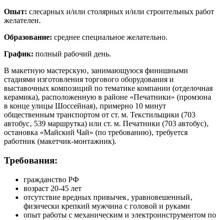
Опыт:
слесарных и/или столярных и/или строительных работ
желателен.
Образование:
среднее специальное желательно.
График:
полный рабочий день.
В мaкетную мастерскую‚ занимающуюся финишными
стадиями изготовления торгового оборудования и
выставочных композиций по тематике компании (отделочная
керамика), расположенную в районе «Печатники» (промзона
в конце улицы Шоссейная)‚ примерно 10 минут
общественным транспортом от ст. м. Текстильщики (703
автобус‚ 539 маршрутка) или ст. м. Печатники (703 автобус)‚
остановка «Майский Чай» (по требованию)‚ требуется
работник (макетчик-монтажник).
Требования:
гражданство РФ
возраст 20-45 лет
отсутствие вредных привычек‚ уравновешенный‚
физически крепкий мужчина с головой и руками
опыт работы с механическим и электроинструментом по