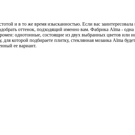
отой и в то же время изысканностью. Если вас заинтересовала 
одобрать оттенок, подходящий именно вам. Фабрика Alma - одн
громен: однотонные, состоящие из двух выбранных цветов или 
у, для которой подбираете плитку, стеклянная мозаика Alma буде
енный ее вариант.