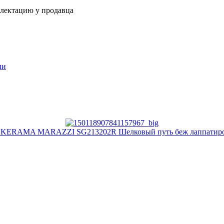
плектацию у продавца
ии
т KERAMA MARAZZI SG213202R Шелковый путь беж лаппатиро