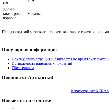
1.74
мм
Кол-во
кв.метров в
Мозаика
коробке
Перед покупкой уточняйте технические характеристики и ком
Популярная информация
Почему плитка трещит и вздувается во время эксплуатац
Истираемость напольных покрытий
Elios ceramica
Новинка от Артплитки!
Керамогранит KERAMA
Новые статьи о плитке