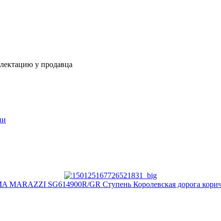
плектацию у продавца
ии
 MARAZZI SG614900R/GR Ступень Королевская дорога корич