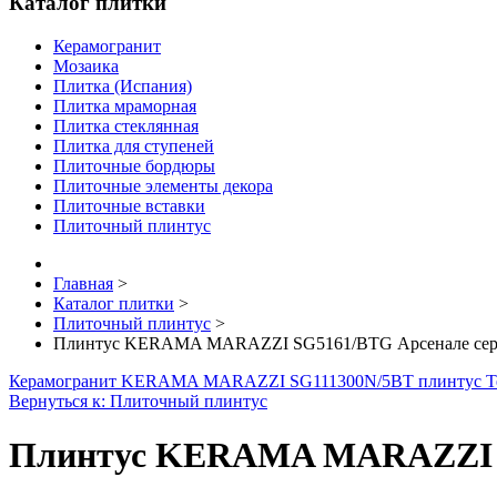
Каталог плитки
Керамогранит
Мозаика
Плитка (Испания)
Плитка мраморная
Плитка стеклянная
Плитка для ступеней
Плиточные бордюры
Плиточные элементы декора
Плиточные вставки
Плиточный плинтус
Главная
>
Каталог плитки
>
Плиточный плинтус
>
Плинтус KERAMA MARAZZI SG5161/BTG Арсенале серы
Керамогранит KERAMA MARAZZI SG111300N/5BT плинтус Тер
Вернуться к: Плиточный плинтус
Плинтус KERAMA MARAZZI SG