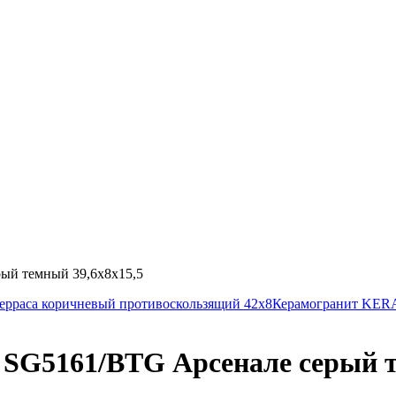
й темный 39,6х8х15,5
раса коричневый противоскользящий 42х8
Керамогранит KER
5161/BTG Арсенале серый те