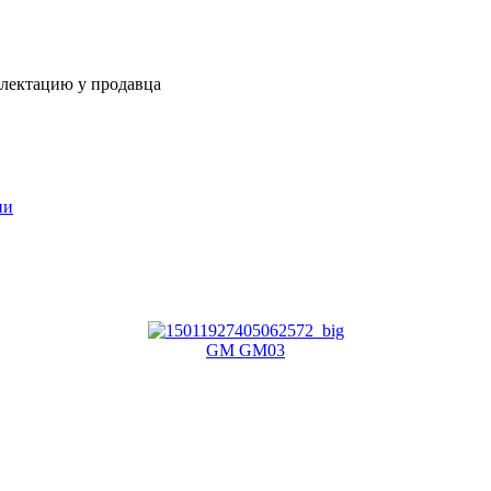
плектацию у продавца
ии
GM GM03