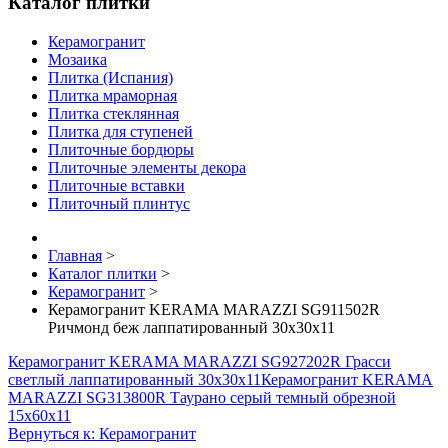
Каталог плитки
Керамогранит
Мозаика
Плитка (Испания)
Плитка мраморная
Плитка стеклянная
Плитка для ступеней
Плиточные бордюры
Плиточные элементы декора
Плиточные вставки
Плиточный плинтус
Главная
>
Каталог плитки
>
Керамогранит
>
Керамогранит KERAMA MARAZZI SG911502R
Ричмонд беж лаппатированный 30х30х11
Керамогранит KERAMA MARAZZI SG927202R Грасси
светлый лаппатированный 30х30х11
Керамогранит KERAMA
MARAZZI SG313800R Таурано серый темный обрезной
15х60х11
Вернуться к: Керамогранит