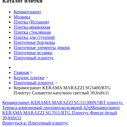
Каталог плитки
Керамогранит
Мозаика
Плитка (Испания)
Плитка мраморная
Плитка стеклянная
Плитка для ступеней
Плиточные бордюры
Плиточные элементы декора
Плиточные вставки
Плиточный плинтус
Главная
>
Каталог плитки
>
Плиточный плинтус
>
Керамогранит KERAMA MARAZZI SG5400/BTG
Плинтус Сальветти капучино светлый 39,6х8х11
Керамогранит KERAMA MARAZZI SG111300N/5BT плинтус
Терраса коричневый противоскользящий 42х8
Керамогранит
KERAMA MARAZZI SG7011/BTG Плинтус Фрегат белый
39,8х8х11
Вернуться к: Плиточный плинтус