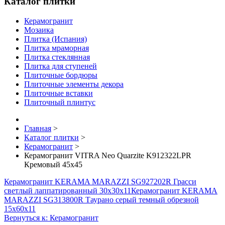
Каталог плитки
Керамогранит
Мозаика
Плитка (Испания)
Плитка мраморная
Плитка стеклянная
Плитка для ступеней
Плиточные бордюры
Плиточные элементы декора
Плиточные вставки
Плиточный плинтус
Главная
>
Каталог плитки
>
Керамогранит
>
Керамогранит VITRA Neo Quarzite K912322LPR
Кремовый 45x45
Керамогранит KERAMA MARAZZI SG927202R Грасси
светлый лаппатированный 30х30х11
Керамогранит KERAMA
MARAZZI SG313800R Таурано серый темный обрезной
15х60х11
Вернуться к: Керамогранит