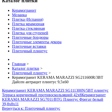
Каталог плитки
Керамогранит
Мозаика
Плитка (Испания)
Плитка мраморная
Плитка стеклянная
Плитка для ступеней
Плиточные бордюры
Плиточные элементы декора
Плиточные вставки
Плиточный плинтус
Главная
>
Каталог плитки
>
Плиточный плинтус
>
Керамогранит KERAMA MARAZZI SG211600R/3BT
Дайсен антрацит плинтус 9,5х60
Керамогранит KERAMA MARAZZI SG111300N/5BT плинтус
Терраса коричневый противоскользящий 42х8
Керамогранит
KERAMA MARAZZI SG7011/BTG Плинтус Фрегат белый
39,8х8х11
Вернуться к: Плиточный плинтус