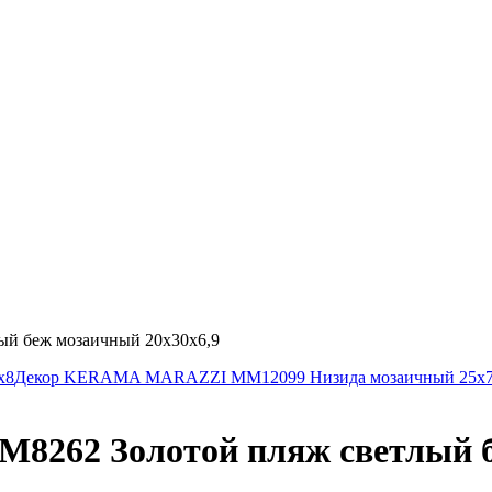
 беж мозаичный 20х30х6,9
х8
Декор KERAMA MARAZZI MM12099 Низида мозаичный 25х7
62 Золотой пляж светлый бе