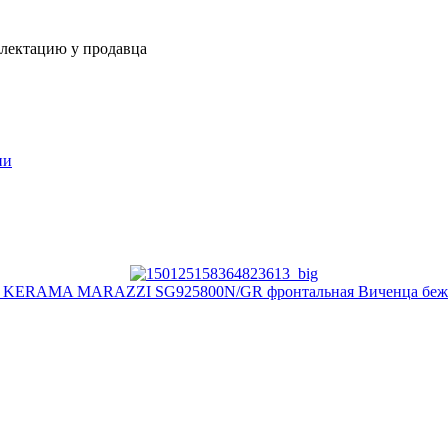
плектацию у продавца
ии
 KERAMA MARAZZI SG925800N/GR фронтальная Виченца беж