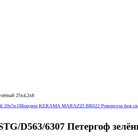
лёный 25х4,2х8
й 20х5х19
Бордюр KERAMA MARAZZI BR022 Роверелла беж свет
/D563/6307 Петергоф зелёны