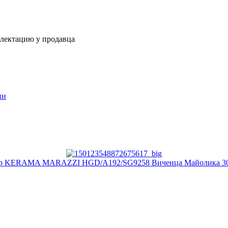
плектацию у продавца
ии
р KERAMA MARAZZI HGD/A192/SG9258 Виченца Майолика 30