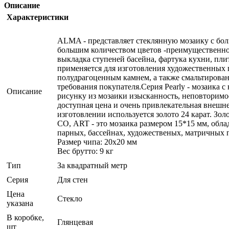
Описание
Характеристики
ALMA - представляет стеклянную мозаику с бол
большим количеством цветов -преимущественно
выкладка ступеней басейна, фартука кухни, пли
применяется для изготовления художественных п
полудрагоценным камнем, а также смальтирова
требования покупателя.Серия Pearly - мозаика 
Описание
рисунку из мозаики изысканность, неповторимос
доступная цена и очень привлекательная внешне
изготовлении используется золото 24 карат. 
CO, АRT - это мозаика размером 15*15 мм, обл
парных, бассейнах, художественых, матричных 
Размер чипа: 20x20 мм
Вес брутто: 9 кг
Тип
За квадратный метр
Серия
Для стен
Цена
Стекло
указана
В коробке,
Глянцевая
шт