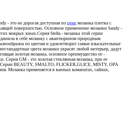
dy - это не дорогая доступная по
цене
мозаика плитка с
ьзящей поверхностью. Основное применение мозаики Sandy -
их мокрых зонах.Серия Stella - мозаика этой серии
ъединила в себе мозаику с авантюрином природным
знообразна по цветам и удовлетворит самые взыскательные
нестандартные цвета мозаики украсят любой интерьер, дадут
тоящая золотая мозаика, основное преимущество ее -
. Серия GM - это золотая стеклянная мозаика, при ее
нком. Cерии BEAUTY, SMALTO, FLICKER,GLICE, MISTY, OPA
я. Мозаика применяется в ванных команатах, сайнах,