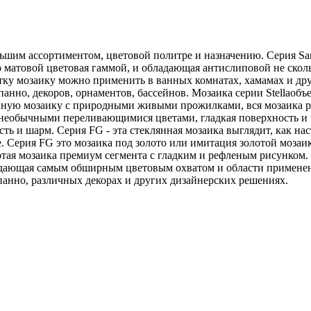
ьшим ассортиментом, цветовой политре и назначению. Серия San
 матовой цветовая гаммой, и обладающая антислиповой не скол
тку мозаику можно применить в ванных комнатах, хамамах и друг
анно, декоров, орнаментов, бассейнов. Мозаика серии Stellaоб
нную мозаику с природными живыми прожилками, вся мозаика ра
с необычными переливающимися цветами, гладкая поверхность и 
ть и шарм. Серия FG - эта стеклянная мозаика выглядит, как нас
. Серия FG это мозаика под золото или имитация золотой мозаики
Золотая мозаика премиум сегмента с гладким и рефленым рису
адающая самым обширным цветовым охватом и области применени
панно, различных декорах и других дизайнерских решениях.