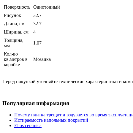
Поверхность
Однотонный
Рисунок
32.7
Длина, см
32.7
Ширина, см
4
Толщина,
1.07
мм
Кол-во
кв.метров в
Мозаика
коробке
Перед покупкой уточняйте технические характеристики и ком
Популярная информация
Почему плитка трещит и вздувается во время эксплуатац
Истираемость напольных покрытий
Elios ceramica