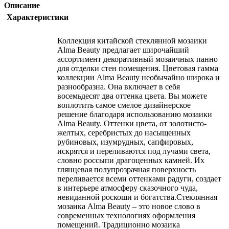
Описание
Характеристики
Коллекция китайской стеклянной мозаики
Alma Beauty предлагает широчайший
ассортимент декоративный мозаичных панно
для отделки стен помещения. Цветовая гамма
коллекции Alma Beauty необычайно широка и
разнообразна. Она включает в себя
восемьдесят два оттенка цвета. Вы можете
воплотить самое смелое дизайнерское
решение благодаря использованию мозаики
Alma Beauty. Оттенки цвета, от золотисто-
желтых, серебристых до насыщенных
рубиновых, изумрудных, сапфировых,
искрятся и переливаются под лучами света,
словно россыпи драгоценных камней. Их
глянцевая полупрозрачная поверхность
переливается всеми оттенками радуги, создает
в интерьере атмосферу сказочного чуда,
невиданной роскоши и богатства.Стеклянная
мозаика Alma Beauty – это новое слово в
современных технологиях оформления
помещений. Традиционно мозаика