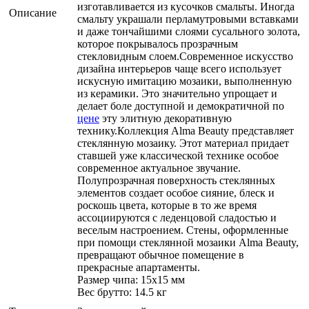
изготавливается из кусочков смальты. Иногда
Описание
смальту украшали перламутровыми вставками
и даже тончайшими слоями сусального золота,
которое покрывалось прозрачным
стекловидным слоем.Современное искусство
дизайна интерьеров чаще всего использует
искусную имитацию мозаики, выполненную
из керамики. Это значительно упрощает и
делает боле доступной и демократичной по
цене
эту элитную декоративную
технику.Коллекция Alma Beauty представляет
стеклянную мозаику. Этот материал придает
ставшей уже классической технике особое
современное актуальное звучание.
Полупрозрачная поверхность стеклянных
элементов создает особое сияние, блеск и
роскошь цвета, которые в то же время
ассоциируются с леденцовой сладостью и
веселым настроением. Стены, оформленные
при помощи стеклянной мозаики Alma Beauty,
превращают обычное помещение в
прекрасные апартаменты.
Размер чипа: 15x15 мм
Вес брутто: 14.5 кг