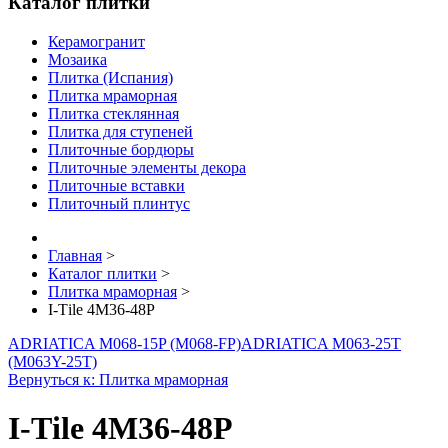
Каталог плитки
Керамогранит
Мозаика
Плитка (Испания)
Плитка мраморная
Плитка стеклянная
Плитка для ступеней
Плиточные бордюры
Плиточные элементы декора
Плиточные вставки
Плиточный плинтус
Главная
>
Каталог плитки
>
Плитка мраморная
>
I-Тilе 4M36-48P
ADRIATICA M068-15P (M068-FP)
ADRIATICA M063-25T
(M063Y-25T)
Вернуться к: Плитка мраморная
I-Тilе 4M36-48P