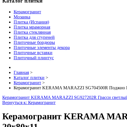
Каталог плитки
Керамогранит
Мозаика
Плитка (Испания)
Плитка мраморная
Плитка стеклянная
Плитка для ступеней
Плиточные бордюры
Плиточные элементы декора
Плиточные вставки
Плиточный плинтус
Главная
>
Каталог плитки
>
Керамогранит
>
Керамогранит KERAMA MARAZZI SG704500R Поджио Цве
Керамогранит KERAMA MARAZZI SG927202R Грасси светлый
Вернуться к: Керамогранит
Керамогранит KERAMA MARAZ
20х80х11