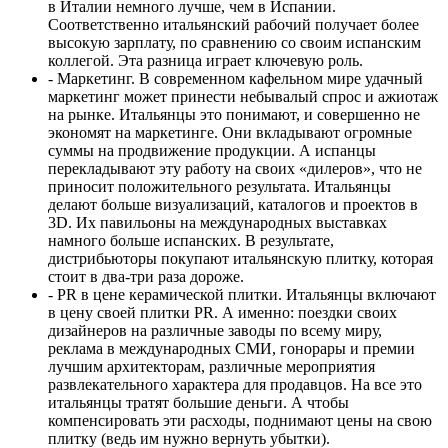
в Италии немного лучше, чем в Испании.
Соответственно итальянский рабочий получает более
высокую зарплату, по сравнению со своим испанским
коллегой. Эта разница играет ключевую роль.
- Маркетинг. В современном кафельном мире удачный
маркетинг может принести небывалый спрос и ажиотаж
на рынке. Итальянцы это понимают, и совершенно не
экономят на маркетинге. Они вкладывают огромные
суммы на продвижение продукции. А испанцы
перекладывают эту работу на своих «дилеров», что не
приносит положительного результата. Итальянцы
делают больше визуализаций, каталогов и проектов в
3D. Их павильоны на международных выставках
намного больше испанских. В результате,
дистрибьюторы покупают итальянскую плитку, которая
стоит в два-три раза дороже.
- PR в цене керамической плитки. Итальянцы включают
в цену своей плитки PR. А именно: поездки своих
дизайнеров на различные заводы по всему миру,
реклама в международных СМИ, гонорары и премии
лучшим архитекторам, различные мероприятия
развлекательного характера для продавцов. На все это
итальянцы тратят большие деньги. А чтобы
компенсировать эти расходы, поднимают цены на свою
плитку (ведь им нужно вернуть убытки).