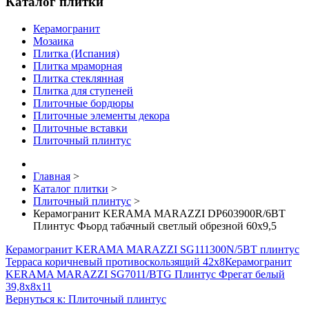
Каталог плитки
Керамогранит
Мозаика
Плитка (Испания)
Плитка мраморная
Плитка стеклянная
Плитка для ступеней
Плиточные бордюры
Плиточные элементы декора
Плиточные вставки
Плиточный плинтус
Главная
>
Каталог плитки
>
Плиточный плинтус
>
Керамогранит KERAMA MARAZZI DP603900R/6BT
Плинтус Фьорд табачный светлый обрезной 60х9,5
Керамогранит KERAMA MARAZZI SG111300N/5BT плинтус
Терраса коричневый противоскользящий 42х8
Керамогранит
KERAMA MARAZZI SG7011/BTG Плинтус Фрегат белый
39,8х8х11
Вернуться к: Плиточный плинтус