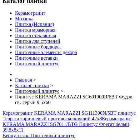
Каталог плитки
Керамогранит
Мозаика
Плитка (Испания)
Плитка мраморная
Плитка стеклянная
Плитка для ступеней
Плиточные бордюры
Плиточные элементы декора
Плиточные вставки
Плиточный плинтус
Главная
>
Каталог плитки
>
Плиточный плинтус
>
Плинтус KERAMA MARAZZI SG601900R/6BT Фудзи
св.-серый 9,5x60
Керамогранит KERAMA MARAZZI SG111300N/5BT плинтус
Терраса коричневый противоскользящий 42х8
Керамогранит
KERAMA MARAZZI SG7011/BTG Плинтус Фрегат белый
39,8х8х11
Вернуться к: Плиточный плинтус