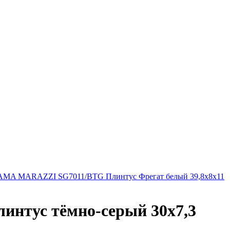
AMA MARAZZI SG7011/BTG Плинтус Фрегат белый 39,8х8х11
нтус тёмно-серый 30х7,3