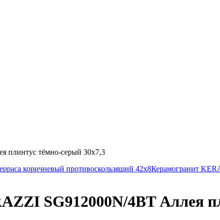
плинтус тёмно-серый 30х7,3
раса коричневый противоскользящий 42х8
Керамогранит KER
ZI SG912000N/4BT Аллея пли