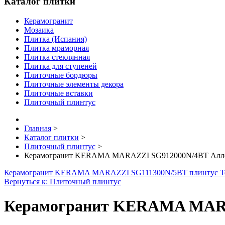
Каталог плитки
Керамогранит
Мозаика
Плитка (Испания)
Плитка мраморная
Плитка стеклянная
Плитка для ступеней
Плиточные бордюры
Плиточные элементы декора
Плиточные вставки
Плиточный плинтус
Главная
>
Каталог плитки
>
Плиточный плинтус
>
Керамогранит KERAMA MARAZZI SG912000N/4BT Аллея 
Керамогранит KERAMA MARAZZI SG111300N/5BT плинтус Тер
Вернуться к: Плиточный плинтус
Керамогранит KERAMA MARAZ