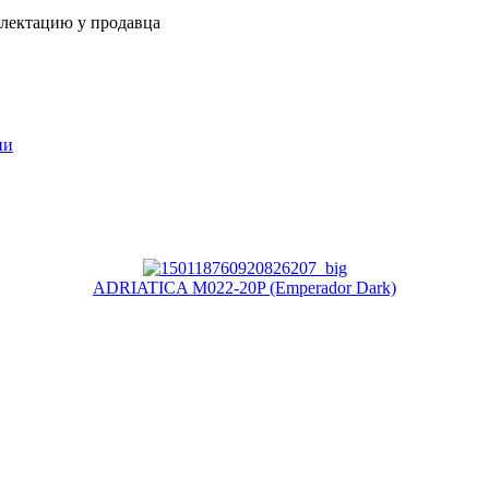
плектацию у продавца
ии
ADRIATICA M022-20P (Emperador Dark)