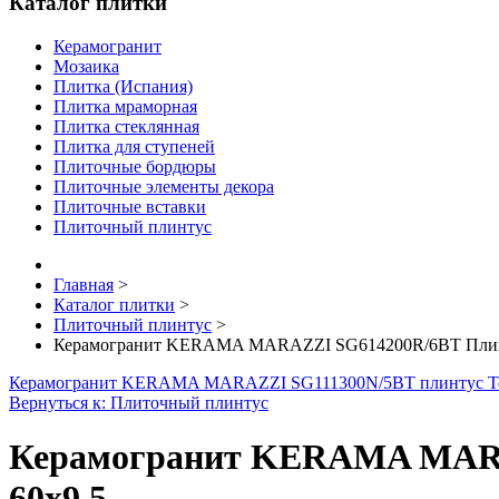
Каталог плитки
Керамогранит
Мозаика
Плитка (Испания)
Плитка мраморная
Плитка стеклянная
Плитка для ступеней
Плиточные бордюры
Плиточные элементы декора
Плиточные вставки
Плиточный плинтус
Главная
>
Каталог плитки
>
Плиточный плинтус
>
Керамогранит KERAMA MARAZZI SG614200R/6BT Плинту
Керамогранит KERAMA MARAZZI SG111300N/5BT плинтус Тер
Вернуться к: Плиточный плинтус
Керамогранит KERAMA MARAZ
60х9,5