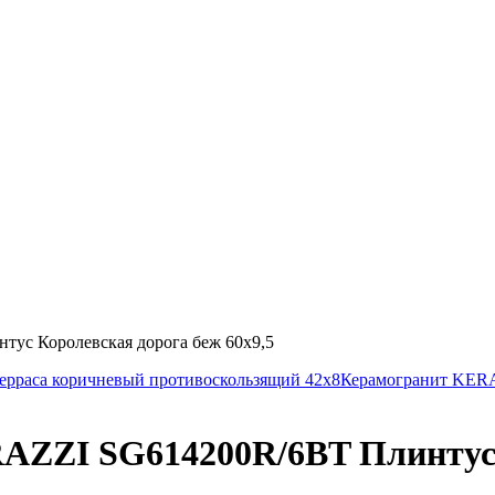
с Королевская дорога беж 60х9,5
раса коричневый противоскользящий 42х8
Керамогранит KER
ZI SG614200R/6BT Плинтус К