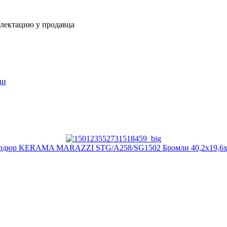
плектацию у продавца
ии
рдюр KERAMA MARAZZI STG/A258/SG1502 Бромли 40,2х19,6х