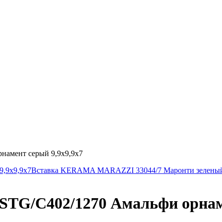
амент серый 9,9х9,9х7
,9х9,9х7
Вставка KERAMA MARAZZI 33044/7 Маронти зеленый
G/C402/1270 Амальфи орнамен