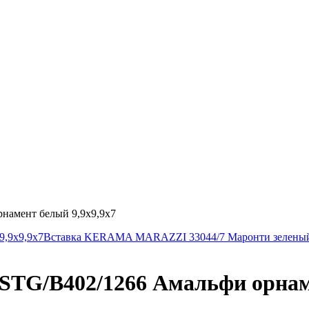
амент белый 9,9х9,9х7
,9х9,9х7
Вставка KERAMA MARAZZI 33044/7 Маронти зеленый
G/B402/1266 Амальфи орнамен