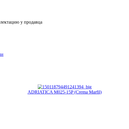
плектацию у продавца
ии
ADRIATICA M025-15P (Crema Marfil)