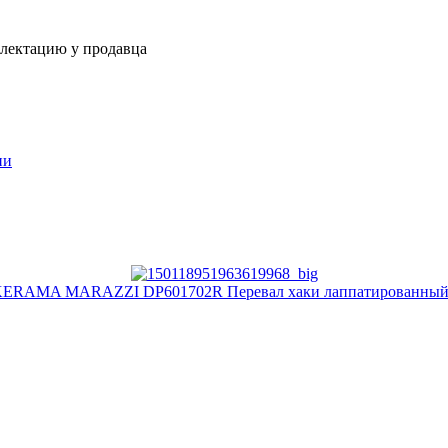
плектацию у продавца
ии
KERAMA MARAZZI DP601702R Перевал хаки лаппатированны