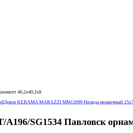
амент 40,2х40,2х8
х8
Декор KERAMA MARAZZI MM12099 Низида мозаичный 25х7
196/SG1534 Павловск орнамен