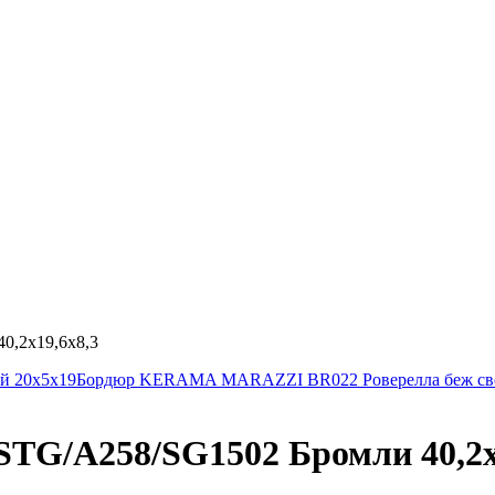
,2х19,6х8,3
й 20х5х19
Бордюр KERAMA MARAZZI BR022 Роверелла беж свет
/A258/SG1502 Бромли 40,2х1