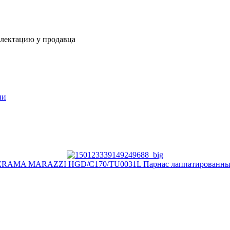
плектацию у продавца
ии
ERAMA MARAZZI HGD/C170/TU0031L Парнас лаппатированный