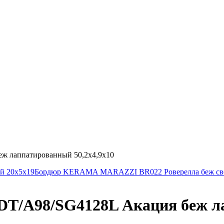
 лаппатированный 50,2х4,9х10
й 20х5х19
Бордюр KERAMA MARAZZI BR022 Роверелла беж свет
A98/SG4128L Акация беж лап