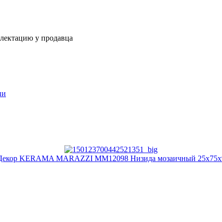
плектацию у продавца
ии
Декор KERAMA MARAZZI MM12098 Низида мозаичный 25х75х