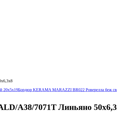
х6,3х8
й 20х5х19
Бордюр KERAMA MARAZZI BR022 Роверелла беж свет
D/A38/7071T Линьяно 50х6,3