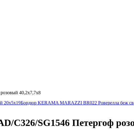
озовый 40,2х7,7х8
й 20х5х19
Бордюр KERAMA MARAZZI BR022 Роверелла беж свет
C326/SG1546 Петергоф розов