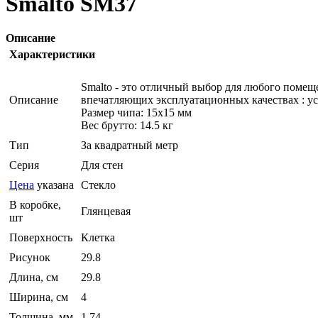
Smalto SM37
Описание
Характеристики
Smalto - это отличный выбор для любого помеще
Описание
впечатляющих эксплуатационных качествах : ус
Размер чипа: 15x15 мм
Вес брутто: 14.5 кг
Тип
За квадратный метр
Серия
Для стен
Цена
указана
Стекло
В коробке,
Глянцевая
шт
Поверхность
Клетка
Рисунок
29.8
Длина, см
29.8
Ширина, см
4
Толщина, мм
1.74