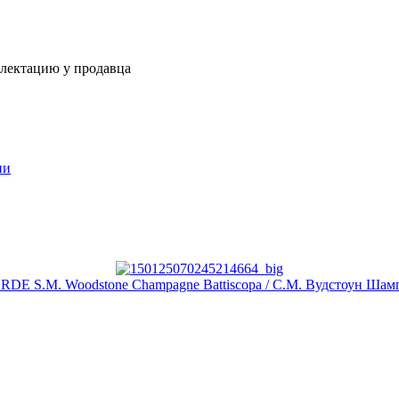
плектацию у продавца
ии
 S.M. Woodstone Champagne Battiscopa / С.М. Вудстоун Шамп