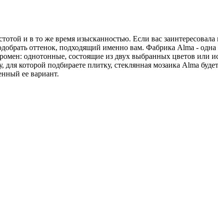
отой и в то же время изысканностью. Если вас заинтересовала 
одобрать оттенок, подходящий именно вам. Фабрика Alma - одн
громен: однотонные, состоящие из двух выбранных цветов или 
у, для которой подбираете плитку, стеклянная мозаика Alma буде
енный ее вариант.