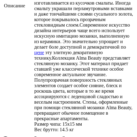
изготавливается из кусочков смальты. Иногда
Описание
смальту украшали перламутровыми вставками
и даже тончайшими слоями сусального золота,
которое покрывалось прозрачным
стекловидным слоем.Современное искусство
дизайна интерьеров чаще всего использует
искусную имитацию мозаики, выполненную
из керамики. Это значительно упрощает и
делает боле доступной и демократичной по
цене
эту элитную декоративную
технику.Коллекция Alma Beauty представляет
стеклянную мозаику. Этот материал придает
ставшей уже классической технике особое
современное актуальное звучание.
Полупрозрачная поверхность стеклянных
элементов создает особое сияние, блеск и
роскошь цвета, которые в то же время
ассоциируются с леденцовой сладостью и
веселым настроением. Стены, оформленные
при помощи стеклянной мозаики Alma Beauty,
превращают обычное помещение в
прекрасные апартаменты.
Размер чипа: 15x15 мм
Вес брутто: 14.5 кг