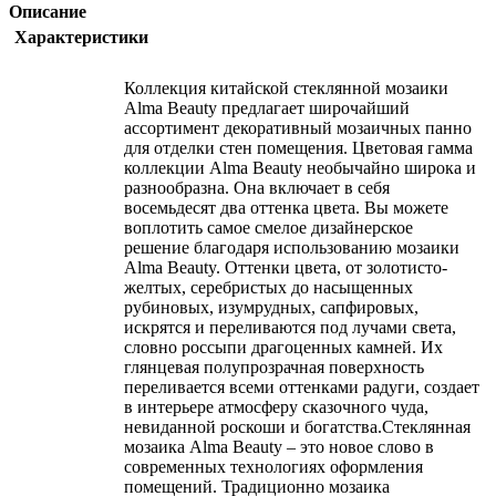
Описание
Характеристики
Коллекция китайской стеклянной мозаики
Alma Beauty предлагает широчайший
ассортимент декоративный мозаичных панно
для отделки стен помещения. Цветовая гамма
коллекции Alma Beauty необычайно широка и
разнообразна. Она включает в себя
восемьдесят два оттенка цвета. Вы можете
воплотить самое смелое дизайнерское
решение благодаря использованию мозаики
Alma Beauty. Оттенки цвета, от золотисто-
желтых, серебристых до насыщенных
рубиновых, изумрудных, сапфировых,
искрятся и переливаются под лучами света,
словно россыпи драгоценных камней. Их
глянцевая полупрозрачная поверхность
переливается всеми оттенками радуги, создает
в интерьере атмосферу сказочного чуда,
невиданной роскоши и богатства.Стеклянная
мозаика Alma Beauty – это новое слово в
современных технологиях оформления
помещений. Традиционно мозаика