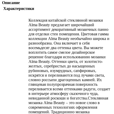
Описание
Характеристики
Коллекция китайской стеклянной мозаики
Alma Beauty предлагает широчайший
ассортимент декоративный мозаичных панно
для отделки стен помещения. Цветовая гамма
коллекции Alma Beauty необычайно широка и
разнообразна. Она включает в себя
восемьдесят два оттенка цвета. Вы можете
воплотить самое смелое дизайнерское
решение благодаря использованию мозаики
Alma Beauty. Оттенки цвета, от золотисто-
желтых, серебристых до насыщенных
рубиновых, изумрудных, сапфировых,
искрятся и переливаются под лучами света,
словно россыпи драгоценных камней. Их
глянцевая полупрозрачная поверхность
переливается всеми оттенками радуги, создает
в интерьере атмосферу сказочного чуда,
невиданной роскоши и богатства.Стеклянная
мозаика Alma Beauty – это новое слово в
современных технологиях оформления
помещений. Традиционно мозаика