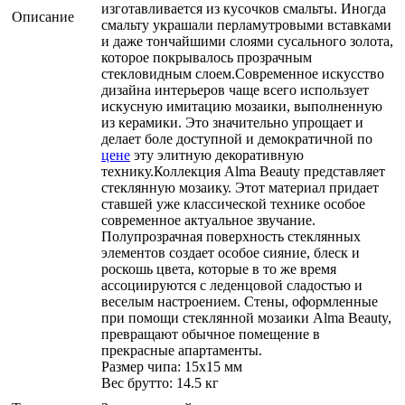
изготавливается из кусочков смальты. Иногда
Описание
смальту украшали перламутровыми вставками
и даже тончайшими слоями сусального золота,
которое покрывалось прозрачным
стекловидным слоем.Современное искусство
дизайна интерьеров чаще всего использует
искусную имитацию мозаики, выполненную
из керамики. Это значительно упрощает и
делает боле доступной и демократичной по
цене
эту элитную декоративную
технику.Коллекция Alma Beauty представляет
стеклянную мозаику. Этот материал придает
ставшей уже классической технике особое
современное актуальное звучание.
Полупрозрачная поверхность стеклянных
элементов создает особое сияние, блеск и
роскошь цвета, которые в то же время
ассоциируются с леденцовой сладостью и
веселым настроением. Стены, оформленные
при помощи стеклянной мозаики Alma Beauty,
превращают обычное помещение в
прекрасные апартаменты.
Размер чипа: 15x15 мм
Вес брутто: 14.5 кг