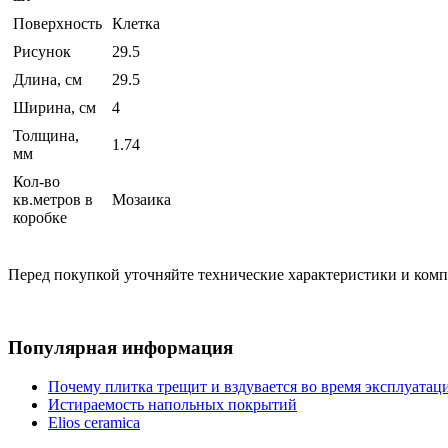
Поверхность
Клетка
Рисунок
29.5
Длина, см
29.5
Ширина, см
4
Толщина,
1.74
мм
Кол-во
кв.метров в
Мозаика
коробке
Перед покупкой уточняйте технические характеристики и ком
Популярная информация
Почему плитка трещит и вздувается во время эксплуатац
Истираемость напольных покрытий
Elios ceramica