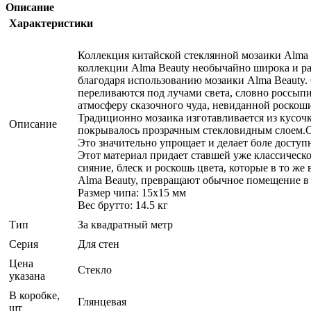
Описание
Характеристики
Коллекция китайской стеклянной мозаики Alma
коллекции Alma Beauty необычайно широка и раз
благодаря использованию мозаики Alma Beauty.
переливаются под лучами света, словно россыпи
атмосферу сказочного чуда, невиданной роскош
Традиционно мозаика изготавливается из кусоч
Описание
покрывалось прозрачным стекловидным слоем.С
Это значительно упрощает и делает боле досту
Этот материал придает ставшей уже классическо
сияние, блеск и роскошь цвета, которые в то 
Alma Beauty, превращают обычное помещение в
Размер чипа: 15x15 мм
Вес брутто: 14.5 кг
Тип
За квадратный метр
Серия
Для стен
Цена
Стекло
указана
В коробке,
Глянцевая
шт