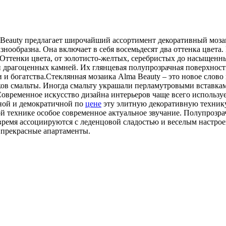
 Beauty предлагает широчайший ассортимент декоративный моза
нообразна. Она включает в себя восемьдесят два оттенка цвета
 Оттенки цвета, от золотисто-желтых, серебристых до насыщенн
 драгоценных камней. Их глянцевая полупрозрачная поверхность
и и богатства.Стеклянная мозаика Alma Beauty – это новое сло
ков смальты. Иногда смальту украшали перламутровыми вставкам
овременное искусство дизайна интерьеров чаще всего использ
пной и демократичной по
цене
эту элитную декоративную технику
й технике особое современное актуальное звучание. Полупрозра
же время ассоциируются с леденцовой сладостью и веселым наст
 прекрасные апартаменты.