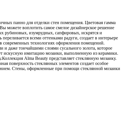
ичных панно для отделки стен помещения. Цветовая гамма
. Вы можете воплотить самое смелое дизайнерское решение
ых рубиновых, изумрудных, сапфировых, искрятся и
 переливается всеми оттенками радуги, создает в интерьере
во в современных технологиях оформления помещений.
и и даже тончайшими слоями сусального золота, которое
ует искусную имитацию мозаики, выполненную из керамики.
.Коллекция Alma Beauty представляет стеклянную мозаику.
чная поверхность стеклянных элементов создает особое
роением. Стены, оформленные при помощи стеклянной мозаики