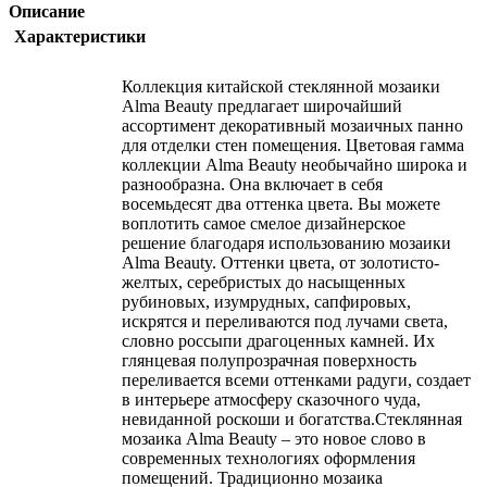
Описание
Характеристики
Коллекция китайской стеклянной мозаики
Alma Beauty предлагает широчайший
ассортимент декоративный мозаичных панно
для отделки стен помещения. Цветовая гамма
коллекции Alma Beauty необычайно широка и
разнообразна. Она включает в себя
восемьдесят два оттенка цвета. Вы можете
воплотить самое смелое дизайнерское
решение благодаря использованию мозаики
Alma Beauty. Оттенки цвета, от золотисто-
желтых, серебристых до насыщенных
рубиновых, изумрудных, сапфировых,
искрятся и переливаются под лучами света,
словно россыпи драгоценных камней. Их
глянцевая полупрозрачная поверхность
переливается всеми оттенками радуги, создает
в интерьере атмосферу сказочного чуда,
невиданной роскоши и богатства.Стеклянная
мозаика Alma Beauty – это новое слово в
современных технологиях оформления
помещений. Традиционно мозаика