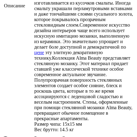
изготавливается из кусочков смальты. Иногда
Описание
смальту украшали перламутровыми вставками
и даже тончайшими слоями сусального золота,
которое покрывалось прозрачным
стекловидным слоем.Современное искусство
дизайна интерьеров чаще всего использует
искусную имитацию мозаики, выполненную
из керамики. Это значительно упрощает и
делает боле доступной и демократичной по
цене
эту элитную декоративную
технику.Коллекция Alma Beauty представляет
стеклянную мозаику. Этот материал придает
ставшей уже классической технике особое
современное актуальное звучание.
Полупрозрачная поверхность стеклянных
элементов создает особое сияние, блеск и
роскошь цвета, которые в то же время
ассоциируются с леденцовой сладостью и
веселым настроением. Стены, оформленные
при помощи стеклянной мозаики Alma Beauty,
превращают обычное помещение в
прекрасные апартаменты.
Размер чипа: 15x15 мм
Вес брутто: 14.5 кг