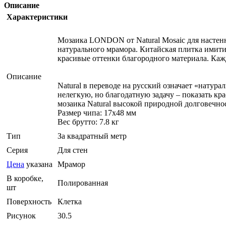
Описание
Характеристики
Мозаика LONDON от Natural Mosaic для настенн
натурального мрамора. Китайская плитка имит
красивые оттенки благородного материала. Кажд
Описание
Natural в переводе на русский означает «натур
нелегкую, но благодатную задачу – показать к
мозаика Natural высокой природной долговечно
Размер чипа: 17x48 мм
Вес брутто: 7.8 кг
Тип
За квадратный метр
Серия
Для стен
Цена
указана
Мрамор
В коробке,
Полированная
шт
Поверхность
Клетка
Рисунок
30.5