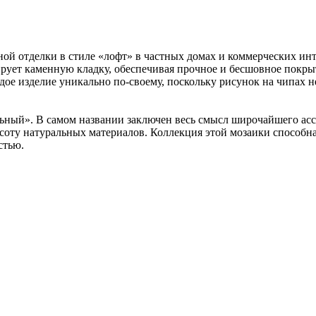
ой отделки в стиле «лофт» в частных домах и коммерческих ин
ирует каменную кладку, обеспечивая прочное и бесшовное покр
ое изделие уникально по-своему, поскольку рисунок на чипах не 
альный». В самом названии заключен весь смысл широчайшего ас
расоту натуральных материалов. Коллекция этой мозаики способ
стью.