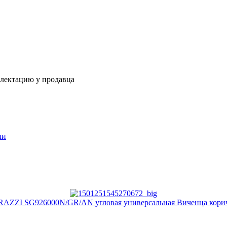
плектацию у продавца
ии
ZI SG926000N/GR/AN угловая универсальная Виченца кори