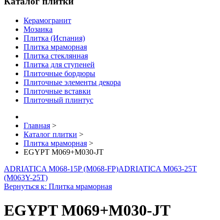
Каталог плитки
Керамогранит
Мозаика
Плитка (Испания)
Плитка мраморная
Плитка стеклянная
Плитка для ступеней
Плиточные бордюры
Плиточные элементы декора
Плиточные вставки
Плиточный плинтус
Главная
>
Каталог плитки
>
Плитка мраморная
>
EGYPT M069+M030-JT
ADRIATICA M068-15P (M068-FP)
ADRIATICA M063-25T
(M063Y-25T)
Вернуться к: Плитка мраморная
EGYPT M069+M030-JT