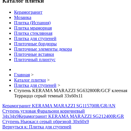
Каталог плитки
Керамогранит
Мозаика
Плитка (Испания)
Плитка мраморная
Плитка стеклянная
Плитка для ступеней
Плиточные бордюры
Плиточные элементы декора
Плиточные вставки
Плиточный плинтус
Главная
>
Каталог плитки
>
Плитка для ступеней
>
Ступень KERAMA MARAZZI SG632800R/GCF клееная
Терраццо серый темный 33х60х11
Керамогранит KERAMA MARAZZI SG115700R/GR/AN
Ступень угловая Фаральони коричневый
34х34х9
Керамогранит KERAMA MARAZZI SG212400R/GR
Ступень Ньюкасл серый обрезной 30х60х9
Вернуться к: Плитка для ступеней