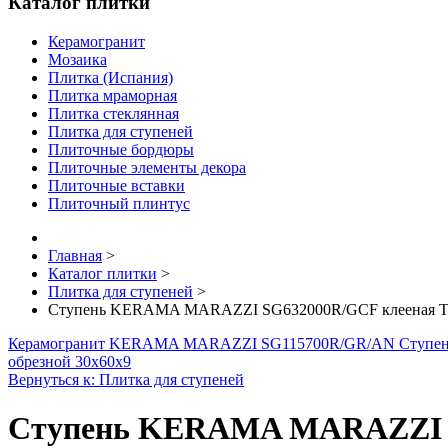
Каталог плитки
Керамогранит
Мозаика
Плитка (Испания)
Плитка мраморная
Плитка стеклянная
Плитка для ступеней
Плиточные бордюры
Плиточные элементы декора
Плиточные вставки
Плиточный плинтус
Главная
>
Каталог плитки
>
Плитка для ступеней
>
Ступень KERAMA MARAZZI SG632000R/GCF клееная Те
Керамогранит KERAMA MARAZZI SG115700R/GR/AN Ступень 
обрезной 30х60х9
Вернуться к: Плитка для ступеней
Ступень KERAMA MARAZZI SG