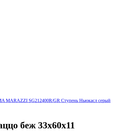
A MARAZZI SG212400R/GR Ступень Ньюкасл серый
цо беж 33х60х11