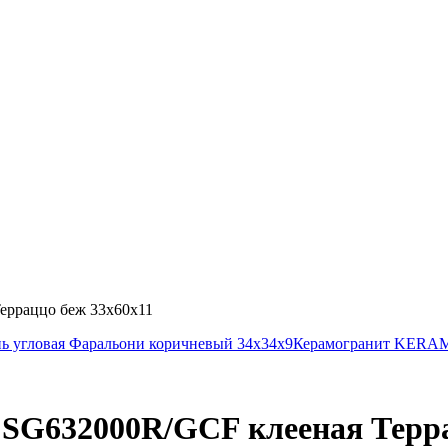
рраццо беж 33х60х11
угловая Фаральони коричневый 34х34х9
Керамогранит KERAM
632000R/GCF клееная Террац