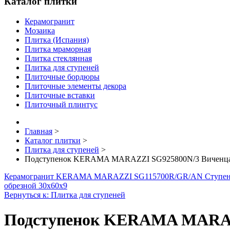
Каталог плитки
Керамогранит
Мозаика
Плитка (Испания)
Плитка мраморная
Плитка стеклянная
Плитка для ступеней
Плиточные бордюры
Плиточные элементы декора
Плиточные вставки
Плиточный плинтус
Главная
>
Каталог плитки
>
Плитка для ступеней
>
Подступенок KERAMA MARAZZI SG925800N/3 Виченца 
Керамогранит KERAMA MARAZZI SG115700R/GR/AN Ступень 
обрезной 30х60х9
Вернуться к: Плитка для ступеней
Подступенок KERAMA MARAZZ