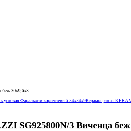
беж 30х9,6х8
угловая Фаральони коричневый 34х34х9
Керамогранит KERAM
I SG925800N/3 Виченца беж 