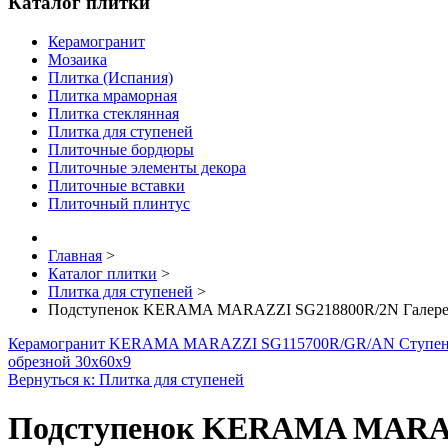
Каталог плитки
Керамогранит
Мозаика
Плитка (Испания)
Плитка мраморная
Плитка стеклянная
Плитка для ступеней
Плиточные бордюры
Плиточные элементы декора
Плиточные вставки
Плиточный плинтус
Главная
>
Каталог плитки
>
Плитка для ступеней
>
Подступенок KERAMA MARAZZI SG218800R/2N Галерея
Керамогранит KERAMA MARAZZI SG115700R/GR/AN Ступень 
обрезной 30х60х9
Вернуться к: Плитка для ступеней
Подступенок KERAMA MARAZZ