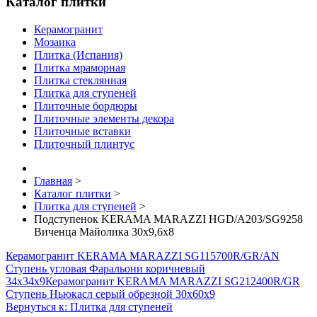
Каталог плитки
Керамогранит
Мозаика
Плитка (Испания)
Плитка мраморная
Плитка стеклянная
Плитка для ступеней
Плиточные бордюры
Плиточные элементы декора
Плиточные вставки
Плиточный плинтус
Главная
>
Каталог плитки
>
Плитка для ступеней
>
Подступенок KERAMA MARAZZI HGD/A203/SG9258
Виченца Майолика 30х9,6х8
Керамогранит KERAMA MARAZZI SG115700R/GR/AN
Ступень угловая Фаральони коричневый
34х34х9
Керамогранит KERAMA MARAZZI SG212400R/GR
Ступень Ньюкасл серый обрезной 30х60х9
Вернуться к: Плитка для ступеней