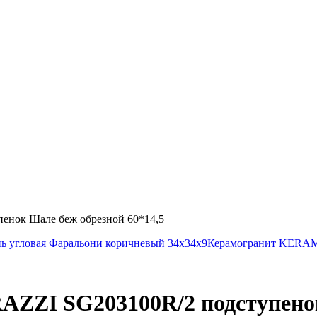
нок Шале беж обрезной 60*14,5
угловая Фаральони коричневый 34х34х9
Керамогранит KERAM
ZI SG203100R/2 подступенок 