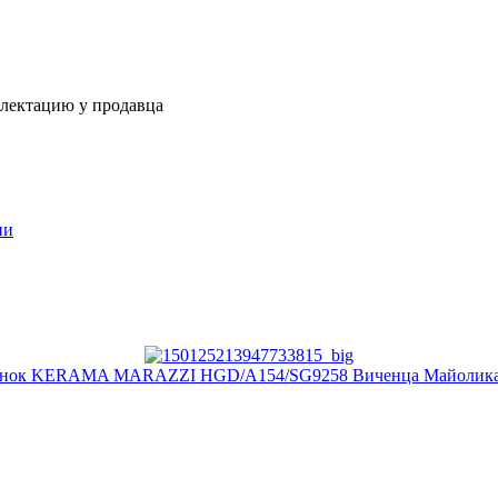
плектацию у продавца
ии
енок KERAMA MARAZZI HGD/A154/SG9258 Виченца Майолика 