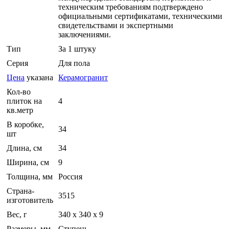
техническим требованиям подтверждено
официальными сертификатами, техническими
свидетельствами и экспертными
заключениями.
Тип
За 1 штуку
Серия
Для пола
Цена
указана
Керамогранит
Кол-во
плиток на
4
кв.метр
В коробке,
34
шт
Длина, см
34
Ширина, см
9
Толщина, мм
Россия
Страна-
3515
изготовитель
Вес, г
340 х 340 х 9
Размеры, мм
Ступень