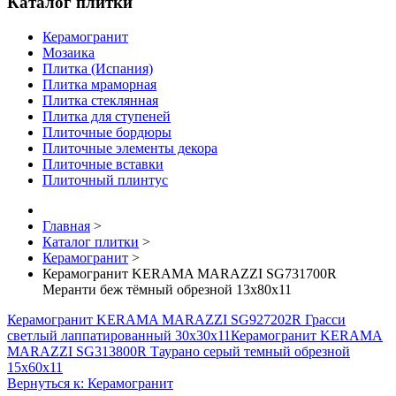
Каталог плитки
Керамогранит
Мозаика
Плитка (Испания)
Плитка мраморная
Плитка стеклянная
Плитка для ступеней
Плиточные бордюры
Плиточные элементы декора
Плиточные вставки
Плиточный плинтус
Главная
>
Каталог плитки
>
Керамогранит
>
Керамогранит KERAMA MARAZZI SG731700R
Меранти беж тёмный обрезной 13х80х11
Керамогранит KERAMA MARAZZI SG927202R Грасси
светлый лаппатированный 30х30х11
Керамогранит KERAMA
MARAZZI SG313800R Таурано серый темный обрезной
15х60х11
Вернуться к: Керамогранит